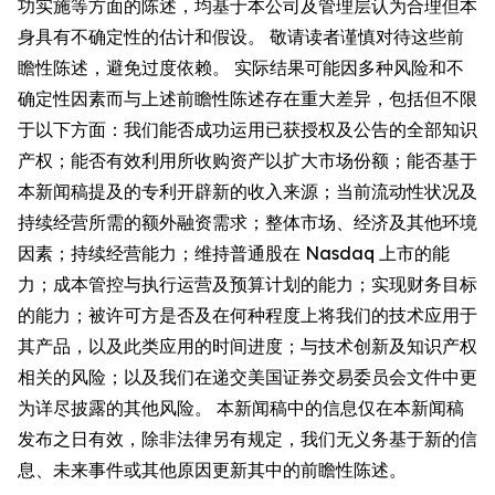
功实施等方面的陈述，均基于本公司及管理层认为合理但本
身具有不确定性的估计和假设。 敬请读者谨慎对待这些前
瞻性陈述，避免过度依赖。 实际结果可能因多种风险和不
确定性因素而与上述前瞻性陈述存在重大差异，包括但不限
于以下方面：我们能否成功运用已获授权及公告的全部知识
产权；能否有效利用所收购资产以扩大市场份额；能否基于
本新闻稿提及的专利开辟新的收入来源；当前流动性状况及
持续经营所需的额外融资需求；整体市场、经济及其他环境
因素；持续经营能力；维持普通股在 Nasdaq 上市的能
力；成本管控与执行运营及预算计划的能力；实现财务目标
的能力；被许可方是否及在何种程度上将我们的技术应用于
其产品，以及此类应用的时间进度；与技术创新及知识产权
相关的风险；以及我们在递交美国证券交易委员会文件中更
为详尽披露的其他风险。 本新闻稿中的信息仅在本新闻稿
发布之日有效，除非法律另有规定，我们无义务基于新的信
息、未来事件或其他原因更新其中的前瞻性陈述。