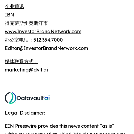
企业通讯
IBN
得克萨斯州奥斯汀市
www.InvestorBrandNetwork.com
办公室电话：512.354.7000
Editor@InvestorBrandNetwork.com
媒体联系方式：
marketing@dvlt.ai
Legal Disclaimer:
EIN Presswire provides this news content "as is"