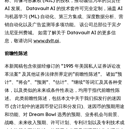
称、肖像与形象权 (NIL) 的授权，推动诚信为本的负责任
AI 发展。 Datavault AI 的技术套件可完全定制，涵盖 AI
与机器学习 (ML) 自动化、第三方集成、深度数据分析、营
销自动化以及广告监测等多项功能。 该公司总部位于宾夕
法尼亚州费城。 如需了解关于 Datavault AI 的更多信
息，敬请访问
www.dvlt.ai
。
前瞻性陈述
本新闻稿包含依据经修订的 “1995 年美国私人证券诉讼改
革法案” 及其他证券法律所界定的“前瞻性陈述”。 诸如“预
计”、“将会”、“预测”、“估计”、“继续”等词汇及其各种变
体，以及类似的未来或条件性表达，均用于指代前瞻性陈
述。 此类前瞻性陈述，包括本文中关于我们拟发行的迷因
币 (含计划中的迷因币登记日和分发日)、迷因币的预期用途
和功能、对 Dream Bowl 选秀的预期、业务机会与前景、
战略、未来收入预期、许可计划、专利计划以及专利技术成