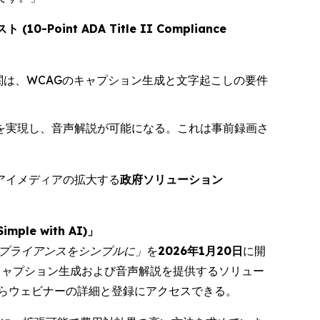
oint ADA Title II Compliance
関は、WCAGのキャプション生成と文字起こしの要件
ンを実現し、音声解説が可能になる。これは事前録画さ
アイメディアの拡大する
政府ソリューション
ple with AI)」
でコンプライアンスをシンプルに」
を
2026年1月20日
に開
したキャプション生成および音声解説を提供するソリュー
らウェビナーの詳細と登録にアクセスできる。