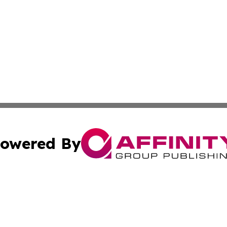
owered By
ubmit Press Release
Terms & Conditions
Copyright/DMCA
cs Inc. dba Affinity Group Publishing & Tech Daily Brunei.
Cookie Settings / Your Privacy Choices