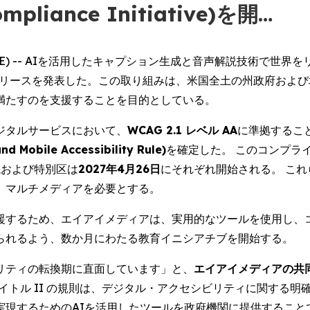
mpliance Initiative)を開…
 NEWSWIRE) -- AIを活用したキャプション生成と音声解説技
のリリースを発表した。この取り組みは、米国全土の州政府およ
満たすのを支援することを目的としている。
デジタルサービスにおいて、
WCAG 2.1 レベル AA
に準拠するこ
obile Accessibility Rule)
を確定した。 このコンプライ
域および特別区は
2027年4月26日
にそれぞれ開始される。 こ
、マルチメディアを必要とする。
援するため、エイアイメディアは、実用的なツールを使用し、
られるよう、数か月にわたる教育イニシアチブを開始する。
リティの転換期に直面しています」と、
エイアイメディアの共
タイトル II の規則は、デジタル・アクセシビリティに関する
実現するためのAIを活用したツールを政府機関に提供すること