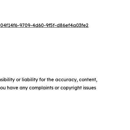
4f14f6-9709-4d60-9f5f-d86ef4a03fe2
ility or liability for the accuracy, content,
f you have any complaints or copyright issues