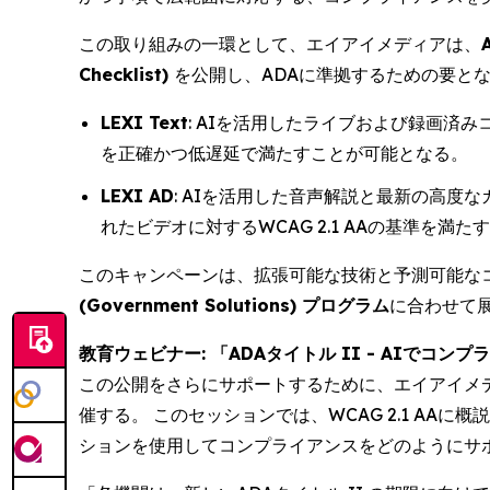
この取り組みの一環として、エイアイメディアは、
Checklist)
を公開し、ADAに準拠するための要と
LEXI Text
: AIを活用したライブおよび録画済
を正確かつ低遅延で満たすことが可能となる。
LEXI AD
: AIを活用した音声解説と最新の高
れたビデオに対するWCAG 2.1 AAの基準を満
このキャンペーンは、拡張可能な技術と予測可能な
(Government Solutions) プログラム
に合わせて
教育ウェビナー: 「ADAタイトル II - AIでコンプライアンス
この公開をさらにサポートするために、エイアイメ
催する。 このセッションでは、WCAG 2.1 A
ションを使用してコンプライアンスをどのようにサ