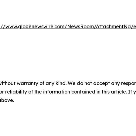
s://www.globenewswire.com/NewsRoom/AttachmentNg/e0
without warranty of any kind. We do not accept any responsib
r reliability of the information contained in this article. I
 above.