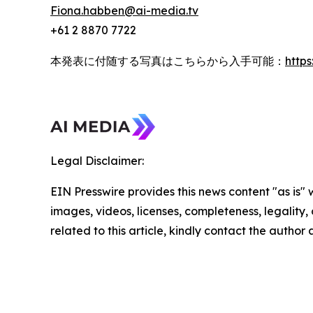
Fiona.habben@ai-media.tv
+61 2 8870 7722
本発表に付随する写真はこちらから入手可能：
http
Legal Disclaimer:
EIN Presswire provides this news content "as is" 
images, videos, licenses, completeness, legality, o
related to this article, kindly contact the author