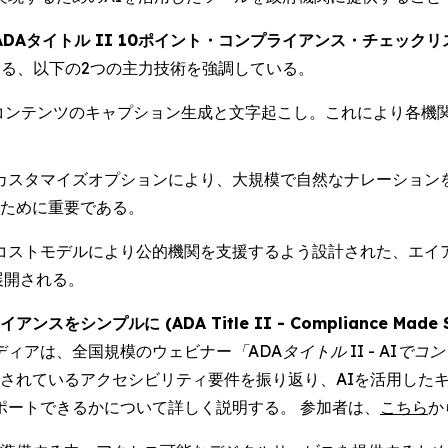
ADAタイトル II 10ポイント・コンプライアンス・チェックリスト (10-P
なる、以下の2つの主力技術を強調している。
みコンテンツのキャプション生成と文字起こし。これにより各機
度なカスタマイズオプションにより、大規模で自然なナレーショ
たすために重要である。
コストモデルにより公的機関を支援するよう設計された、エイ
展開される。
をシンプルに (ADA Title II - Compliance Made Sim
ディアは、全国規模のウェビナー
「ADAタイトル II - AI
Aに概説されているアクセシビリティ要件を振り返り、AIを活用
ポートできるかについて詳しく説明する。 参加者は、
こちら
か