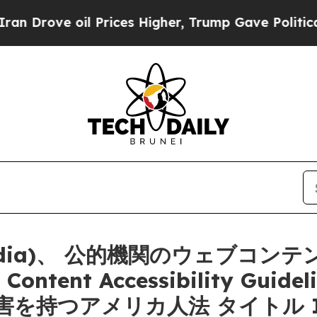
ove oil Prices Higher, Trump Gave Politically C
edia)、 公的機関のウェブコ
ntent Accessibility Guidel
を持つアメリカ人法 タイトル 